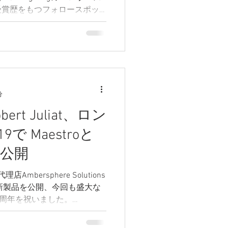
受賞歴をもつフォロースポッ
、SpotMeを展示予定。この
分
ert Juliat、ロン
9で Maestroと
を大公開
理店Ambersphere Solutions
たに新製品を公開、今回も盛大な
0周年を祝いました。
...