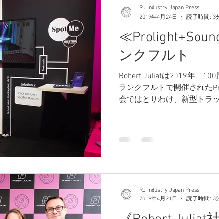
RJ Industry Japan Press
2019年4月24日
読了時間: 3
≪Prolight+Sou
ンクフルト
Robert Juliatは2019
ランクフルトで開催されたProli
会ではとりわけ、新型トラ
SpotMe(スポットミー)
毎年開かれるPLASA20...
RJ Industry Japan Press
2019年4月21日
読了時間: 3