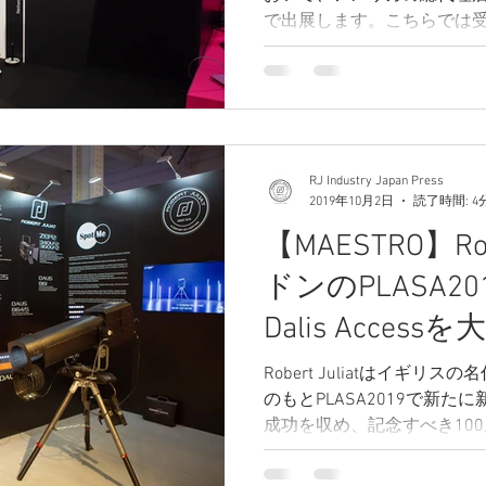
で出展します。こちらでは
ト用3Dトラッキングシステム
SpotMeは20...
RJ Industry Japan Press
2019年10月2日
読了時間: 4
【MAESTRO】Rob
ドンのPLASA201
Dalis Access
Robert Juliatはイギリスの名代
のもとPLASA2019で新
成功を収め、記念すべき10
Maestro（マエストロ） Robert