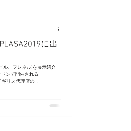
LASA2019に出
ァイル、フレネル)を展示紹介ー
月にロンドンで開催される
。イギリス代理店の
nsブース、K40dスタンドで2018年に