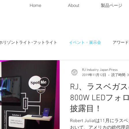
Home
About
製品ページ
ホリゾントライト･フットライト
イベント・展示会
アワード
RJ Industry Japan Press
2019年11月12日
読了時間: 
RJ、ラスベガスのL
800W LED
披露目！
Robert Juliatは11月にラ
おいて、アメリカの総代理店A.C.T