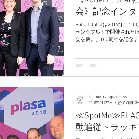
《Robert Juli
会》記念インタ
Robert Juliatは2019
ランクフルトで開催されたProli
会を機に、100周年を記念
き、 30ヶ国以上の照明デザ
が参加。Robert...
RJ Industry Japan Press
2018年9月27日
読了時間: 3
≪SpotMe≫PLA
動追従トラッキ