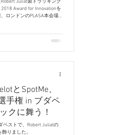
ert Juliat製トラッキング
8 Award for Innovationを
、ロンドンのPLASA本会場
中から８つの受賞製品が選ば
elotとSpotMe、
手権 in ブダペ
ックに舞う！
ストで、Robert Juliatの
ーを飾りました。