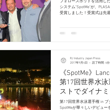
フォロースポットを活用したRob
システム"SpotMe"が、PLASA 201
受賞しました！受賞式は先週
にて開催。47プロダクトの
れました...
RJ Industry Japan Press
2017年9月4日
読了時間: 4分
《SpotMe》Lanc
第17回世界水泳選
ストでダイナミ
第17回世界水泳選手権 in ブダペ
SpotMeが華々しいデビュ