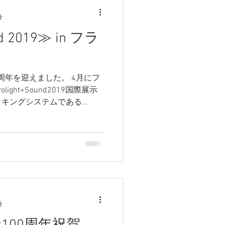
分
nd 2019≫ in フラ
年、100周年を迎えました。 4月にフ
ght+Sound2019国際展示
ッキングシステムである
を紹介。こちらの製品はロンドンで
分