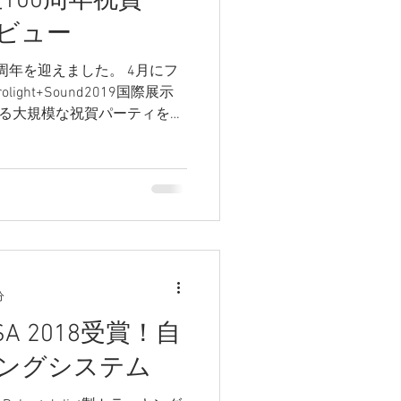
at社100周年祝賀
ビュー
年、100周年を迎えました。 4月にフ
ght+Sound2019国際展示
する大規模な祝賀パーティを開
イナーや代理店、総勢150名
分
SA 2018受賞！自
ングシステム