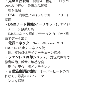
・
完全自社製造
：製造全工程をヨーロッパ
内のみで行い、厳密な品質管
理を徹底
・
PSU
：内蔵型
PSU
(フリッカー・フリー)
採用
・
DMXノード機能(イーサネット)
: デイジ
ーチェーン接続可能ー
RJ45
コネクタ経由でデータ入力、
DMX
経
由
でデータ出力
・電源コネクタ
：Neutrik®︎ powerCON
TRUE1
の入出力コネクタ使
用。複数灯体デイジーチェーン接続
・
ファンレス
冷却システム
：対流式冷却で
静音稼働、雑音に敏感な会
場でも安心、省メンテナンス
・
自動温度調節機能
：オーバーヒートの恐
れなく、最高のパフォーマ
ンスを保証