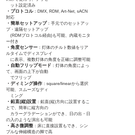
ット設定済み
・プロトコル
：
DMX, RDM, Art-Net, sACN
対応
・簡単セットアップ
：手元でのセットアッ
プ・遠隔セットアップ
(RDMプロトコル経由)も可能、内蔵モニタ
ー付き
・角度センサー
：灯体のチルト数値をリア
ルタイムでディスプレイ
に表示、複数灯体の角度を正確に調整可能
・自動フリップモード
：灯体の角度によっ
て、画面の上下が自動
でフリップ
・ディミング操作
：
square/linear
から選択
可能、スムーズなディ
ミング
・鉛直(縦)設置
：鉛直(縦)方向に設置するこ
とで、簡単に縦方向の
カラーグラデーションができ、日の出・日
の入のような演出も可能
・高さ微調整
：床に直接設置もでき、シン
プルな伸縮構造の脚で高