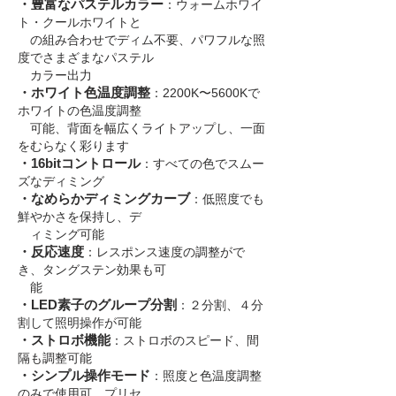
・豊富なパステルカラー
：
ウォームホワイ
ト・クールホワイトと
の組み合わせでディム不要、パワフルな照
度でさまざまなパステル
カラー出力
・ホワイト色温度調整
：2200K〜5600Kで
ホワイトの色温度調整
可能、背面を幅広くライトアップし、一面
をむらなく彩ります
・16bitコントロール
：すべての色でスムー
ズなディミング
・なめらかディミングカーブ
：低照度でも
鮮やかさを保持し、デ
ィミング可能
・反応速度
：レスポンス速度の調整がで
き、タングステン効果も可
能
・LED素子のグループ分割
：
２分割、４分
割して照明操作が可能
・ストロボ機能
：ストロボのスピード、間
隔も調整可能
・シンプル操作モード
：照度と色温度調整
のみで使用可、プリセ