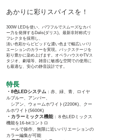
あかりに彩りスパイスを！
300W LEDを使い、パワフルでスムーズなカバ
ー力を発揮するDalis(ダリス)。最新非対称式リ
フレクタを採用し、
淡い色彩からビビッドな濃い色まで幅広いバリ
エーションのカラーを実現。バックステージを
彩り豊かに染め上げます。オペラハウスやTVス
タジオ、劇場等、雑音に敏感な空間での使用に
も最適な、安心の静音設計です。
特長
・8色LEDシステム
：赤、緑、青、ロイヤ
ルブルー、アンバー、
シアン、ウォームホワイト(2200K)、クー
ルホワイト(5600K)
・カラーミックス機能
：８色LEDミックス
機能を16-bitコントロ
ールで操作、無限に近いバリエーションの
カラー編集が可能