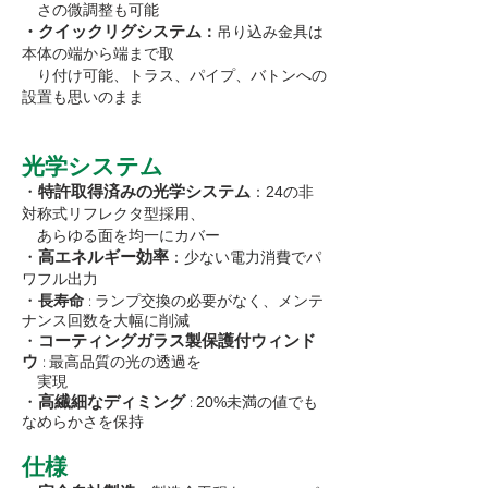
さの微調整も可能
・クイックリグシステム
：
吊り込み金具は
本体の端から端まで取
り付け可能、トラス、パイプ、バトンへの
設置も思いのまま
光学システム
​・
特許取得済みの光学システム
：24の非
対称式リフレクタ型採用、
あらゆる面を均一にカバー
・
高エネルギー効率
：少ない電力消費でパ
ワフル出力
・
長寿命
ランプ交換の必要がなく、メンテ
:
ナンス回数を大幅に削減
・
コーティングガラス製保護付ウィンド
ウ
最高品質の光の透過を
:
実現
・
高繊細なディミング
20%未満の値でも
:
なめらかさを保持
仕様