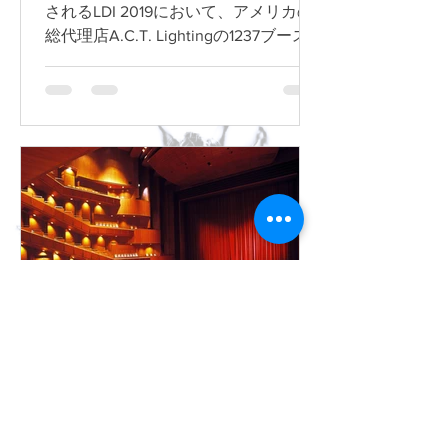
されるLDI 2019において、アメリカの
総代理店A.C.T. Lightingの1237ブース
で出展します。こちらでは受賞歴をも
つフォロースポット用3Dトラッキング
システム、SpotMeを展示予定。この
SpotMeは20...
RJ Industry Japan Press
2019年11月7日
【OZ】新国立劇場、 Robert