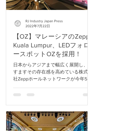
RJ Industry Japan Press
2022年7月22日
【OZ】マレーシアのZepp
Kuala Lumpur、LEDフォロ
ースポットOZを採用！
日本からアジアまで幅広く展開し、ま
すますその存在感を高めている株式会
社Zeppホールネットワークが今年5
月、マレーシアにZepp Kuala Lumpur
をオープンしました。同ホールには今
回も、Robert Juliatの600W...